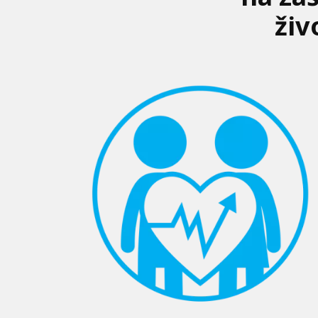
živ
https://www.unicef
radimo/svako-
dijete-
napreduje