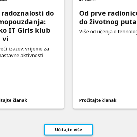
 radoznalosti do
Od prve radionic
mopouzdanja:
do životnog puta
o IT Girls klub
Više od učenja o tehnolog
i vi
eći izazov: vrijeme za
astavne aktivnosti
itajte članak
Pročitajte članak
Učitajte više