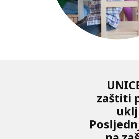
UNICEF
zaštiti
ukl
Posljedn
na zaš