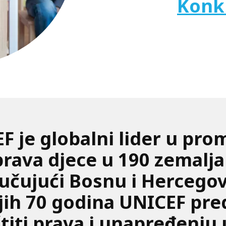
Konk
 je globalni lider u prom
 prava djece u 190 zemalja 
jučujući Bosnu i Hercegov
jih 70 godina UNICEF pre
titi prava i unapređenju