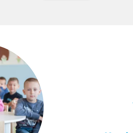
/www.unicef.org/bih/o-