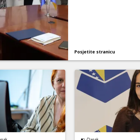
Posjetite stranicu
anak
Članak