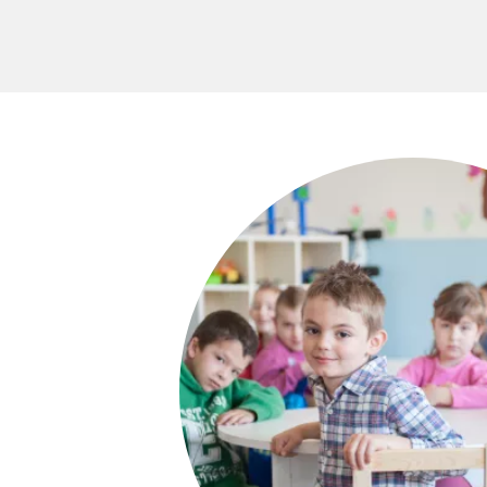
https:/
nama