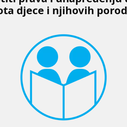
ota djece i njihovih porod
.org/bih/sta-
https://www.unicef.org/b
šta-
radimo/svako-
dijete-
uči