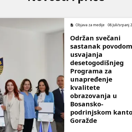
Objava za medije
08 Juli/srpanj 
Održan svečani
sastanak povodo
usvajanja
desetogodišnjeg
Programa za
unapređenje
kvalitete
obrazovanja u
Bosansko-
podrinjskom kant
Goražde