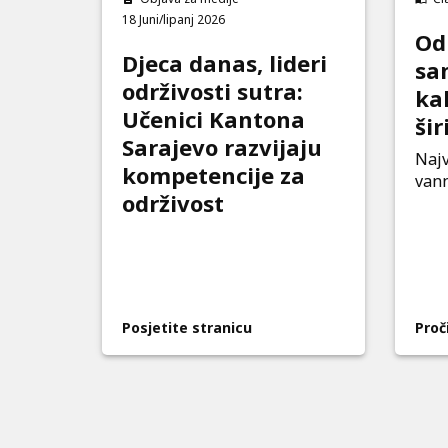
18 Juni/lipanj 2026
Od
Djeca danas, lideri
sa
održivosti sutra:
kak
Učenici Kantona
šir
Sarajevo razvijaju
Najv
kompetencije za
vann
održivost
Posjetite stranicu
Proč