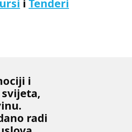
ursi
i
Tenderi
ociji i
svijeta,
inu.
dano radi
 uslova